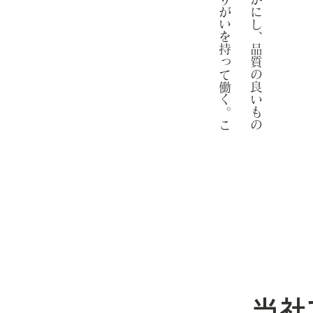
お
客
様
の
こ
こ
ろ
を
豊
か
に
し
、
品
質
の
良
い
も
の
を
つ
く
り
、
社
員
も
や
り
が
い
を
持
っ
て
働
く
。
こ
れ
が
当
社
の
目
標
で
す
。
当社