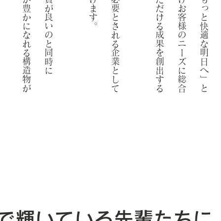
デ
ザ
イ
ン
性
や
こ
こ
ろ
が
豊
か
に
な
れ
る
構
造
物
が
必
要
な
時
代
で
す
社会から信頼され、必要とされる企業として
私
た
ち
は
「
も
っ
と
、
も
っ
と
快
適
な
明
日
へ
」
と
言
う
コ
ン
セ
プ
ト
に
向
け
お
客
様
の
ニ
ー
ズ
に
総
合
力
で
応
え
、
ご
満
足
い
た
だ
け
る
成
果
を
創
出
す
る
こ
と
で
で輝いている先輩たちに