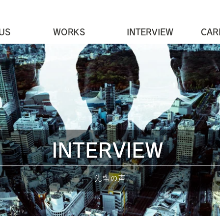
US
WORKS
INTERVIEW
CAR
INTERVIEW
先輩の声